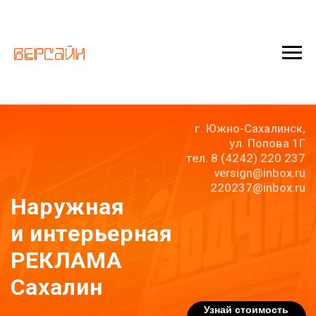
г. Южно-Сахалинск,
ул. Попова 1Г
тел. 8 (4242) 220 237
versign@inbox.ru
220237@inbox.ru
Наружная
и интерьерная
РЕКЛАМА
Сахалин
Узнай стоимость
вывески!